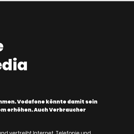
e
dia
ehmen. Vodafone könnte damit sein
kom erhöhen. Auch Verbraucher
nd vertreibt Internet, Telefonie und