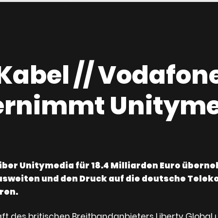
Kabel // Vodafon
ernimmt Unityme
er Unitymedia für 18.4 Milliarden Euro übern
usweiten und den Druck auf die deutsche Tele
ren.
t des britischen Breitbandanbieters Liberty Global u