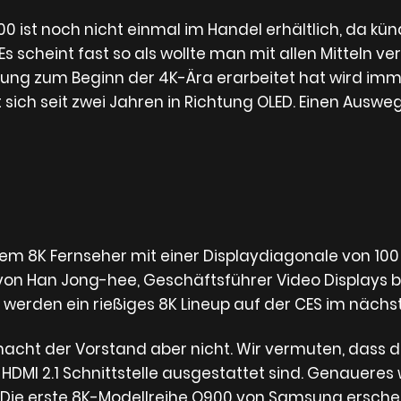
 ist noch nicht einmal im Handel erhältlich, da künd
Es scheint fast so als wollte man mit allen Mitteln ve
ung zum Beginn der 4K-Ära erarbeitet hat wird imm
sich seit zwei Jahren in Richtung OLED. Einen Ausw
 8K Fernseher mit einer Displaydiagonale von 100 Z
on Han Jong-hee, Geschäftsführer Video Displays bei
r werden ein rießiges 8K Lineup auf der CES im nächs
ht der Vorstand aber nicht. Wir vermuten, dass d
n HDMI 2.1 Schnittstelle ausgestattet sind. Genauere
. Die erste 8K-Modellreihe Q900 von Samsung erschei