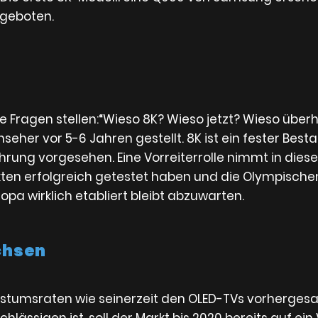
ngeboten.
ie Fragen stellen:“Wieso 8K? Wieso jetzt? Wieso übe
seher vor 5-6 Jahren gestellt. 8K ist ein fester Best
rung vorgesehen. Eine Vorreiterrolle nimmt in diesem
ten erfolgreich getestet haben und die Olympischen
pa wirklich etabliert bleibt abzuwarten.
chsen
umsraten wie seinerzeit den OLED-TVs vorhergesag
lässigen ist, soll der Markt bis 2020 bereits auf ein