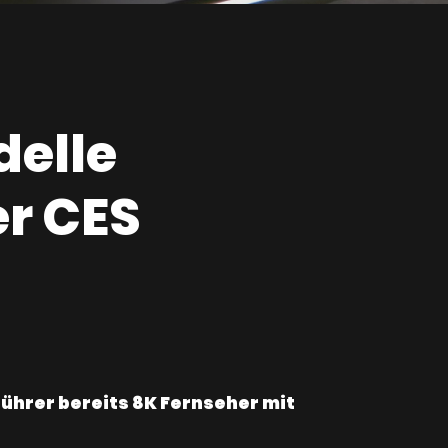
delle
er CES
führer bereits 8K Fernseher mit