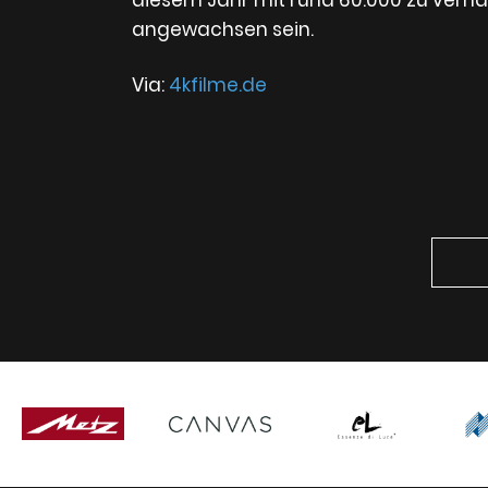
angewachsen sein.
Via:
4kfilme.de