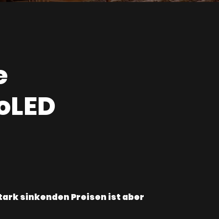
e
coLED
tark sinkenden Preisen ist aber