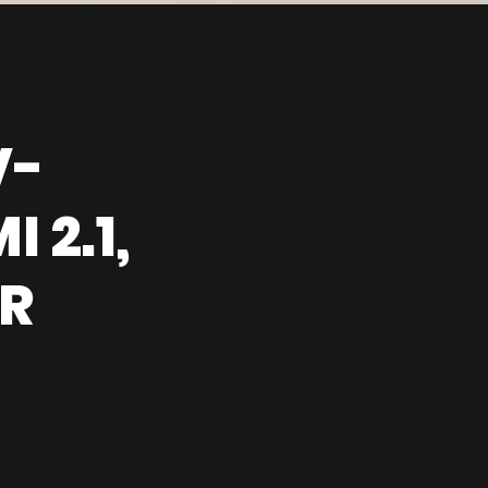
V-
 2.1,
RR