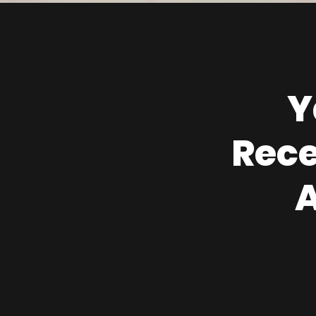
Y
Rece
A