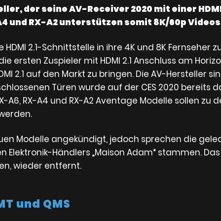
ller, der seine AV-Receiver 2020 mit einer HDMI 
4 und RX-A2 unterstützen somit 8K/60p Videosi
HDMI 2.1-Schnittstelle in ihre 4K und 8K Fernseher zu
ie ersten Zuspieler mit HDMI 2.1 Anschluss am Horizon
MI 2.1 auf den Markt zu bringen. Die AV-Hersteller s
schlossenen Türen wurde auf der CES 2020 bereits d
 RX-A6, RX-A4 und RX-A2 Aventage Modelle sollen zu 
 werden.
uen Modelle angekündigt, jedoch sprechen die geleak
n Elektronik-Händlers „Maison Adam“ stammen. Da
n, wieder entfernt.
QMT und QMS