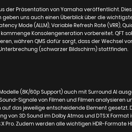
s der Präsentation von Yamaha veröffentlicht. Die
geben uns auch einen Überblick über die wichtigsten 
atency Mode (ALLM), Variable Refresh Rate (VRR), Qu
e kommenge Konsolengeneration vorbereitet. QFT so
n, währen QMS dafür sorgt, dass der Wechsel von 
terbrechung (schwarzer Bildschirm) stattfinden.
Modelle (8K/60p Support) auch mit Surround AI ausge
ale Sound-Signale von Filmen und Filmen analysieren u
nden auf das jeweilige entscheidende Element gesetzt.
ung von 3D Sound im Dolby Atmos und DTS:X Format ist n
:X Pro. Zudem werden alle wichtigen HDR-Formate HLG